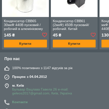
Конденсатор CBB65
Конденсатор CBB61
Конд
30мкФ 440В пусковий /
(2мкФ) 450В пусковий/
мкФ 
робочий в алюмінієвому
робочий. Китай
440В
корпусі
корп
145
45
130
₴
₴
Купити
Купити
Про нас
100% позитивних з 1147 відгуків за рік
Працює з 04.04.2012
м. Київ
Бульвар Вацлава Гавела 26 e-mail:
geleos2017@gmail.com, Київ, Україна
Контакти