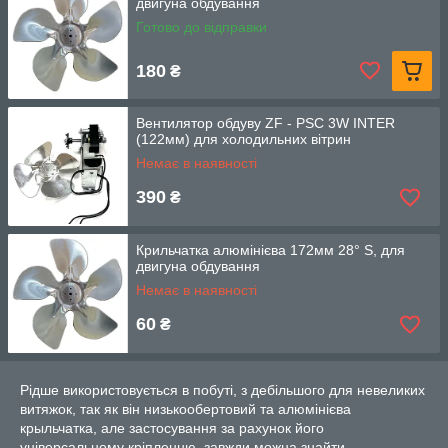
двигуна обдування
Готово до відправки
180
₴
Вентилятор обдуву ZF - PSC 3W INTER
(122мм) для холодильних вітрин
Немає в наявності
390
₴
Крильчатка алюмінієва 172мм 28° S, для
двигуна обдування
Немає в наявності
60
₴
Рідше використовується в побуті, з дебільшого для невеликих
витяжок, так як він низькообертовий та алюмінієва
крыльчатка, але застосування за рахунок його
універсальному кріпленню, завжди можна знайти.