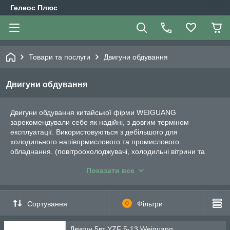
Гелеос Плюс
Товари та послуги
Двигуни обдування
Двигуни обдування
Двигуни обдування китайської фірми WEIGUANG
зарекомендували себе як надійні, з довгим терміном
експлуатації. Використовуються з дебільшого для
холодильного напівпрмислового та промислового
обладнання. (повітроохолоджувачі, холодильні вітрини та
інше промислове холодильне обладнання). Двигун обдуву
Показати все
(охолодження) закріплюється на решітці перед
конденсатором, на нього кріпиться алюмінієва крильчатка.
Кріплення двигуна може бути з чотирьох сторін (зверху -
знизу, ліворуч - праворуч), в залежності від агрегату де він
Сортування
0
Фільтри
працює.
Двигун 5вт YZF 5-13 Weiguang