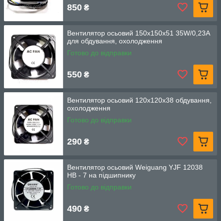
850
₴
Вентилятор осьовий 150х150х51 35W/0,23A
для обдування, охолодження
Готово до відправки
550
₴
Вентилятор осьовий 120х120х38 обдування,
охолодження
Готово до відправки
290
₴
Вентилятор осьовий Weiguang YJF 12038
HB - 7 на підшипнику
Готово до відправки
490
₴