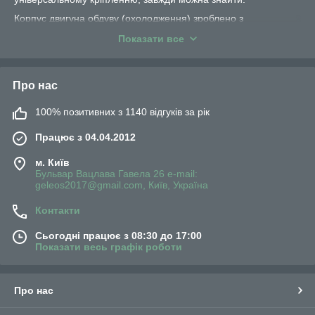
Корпус двигуна обдуву (охолодження) зроблено з
дюралюмінію, захищеного від вологи, на якорі передбачене
Показати все
кріплення для алюмінієвої крильчатки. Потужність 5; 10; 16;
25; та 34вт, 220 - 240 вольт, 50 гц, 1300 об/хв.
Крім вище згаданих двигунів обдування, в нашому магазині
Про нас
Ви можете також придбати, алюмінієві крильчатки для них,
розміром: D 180; 200; 230; 250; та 300мм, а також інші
100% позитивних з 1140 відгуків за рік
комплектуючі для пром - холоду, за низькими цінами.
Працює з 04.04.2012
м. Київ
Бульвар Вацлава Гавела 26 e-mail:
geleos2017@gmail.com, Київ, Україна
Контакти
Сьогодні працює з 08:30 до 17:00
Показати весь графік роботи
Двигун обдування
Про нас