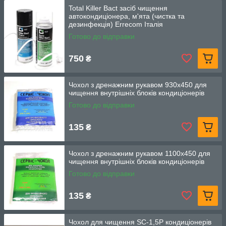
Total Killer Bact засіб чищення
автокондиціонера, м'ята (чистка та
дезинфекція) Errecom Італія
Готово до відправки
750
₴
Чохол з дренажним рукавом 930х450 для
чищення внутрішніх блоків кондиціонерів
Готово до відправки
135
₴
Чохол з дренажним рукавом 1100х450 для
чищення внутрішніх блоків кондиціонерів
Готово до відправки
135
₴
Чохол для чищення SC-1,5P кондиціонерів