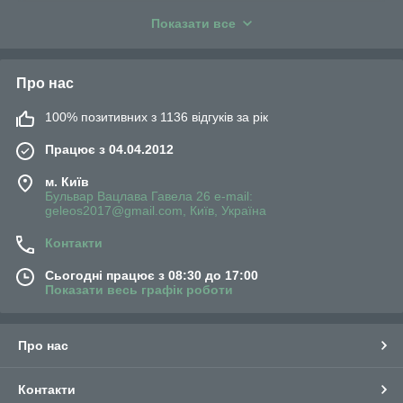
для цього існують спеціальні миючі засоби.
Показати все
Також для миття внутрішніх блоків кондиціонерів потрібно
використовувати чохли які захистять приміщення, техніку в
процесі чищення. Чохли бувають різних розмірів одноразові,
Про нас
а також багаторазово використання, для різних моделей
кондиціонерів, легко встановлюються внутрішній блок.
100% позитивних з 1136 відгуків за рік
Скориставшись нашим магазином ГЕЛЕОС ПЛЮС для
придбання засобів для чищення кондиціонерів, ви будете
Працює з 04.04.2012
задоволені результатом.
м. Київ
Бульвар Вацлава Гавела 26 e-mail:
Очисник для кондиціонерів
geleos2017@gmail.com, Київ, Україна
Контакти
Сьогодні працює з 08:30 до 17:00
Показати весь графік роботи
Про нас
Контакти