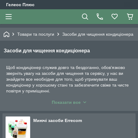
Гелеос Плюс
Товари та послуги
Засоби для чищення кондиціонера
Засоби для чищення кондиціонера
Щоб кондиціонер служив довго та бездоганно, обов'язково
зверніть увагу на засоби для чищення та сервісу, у нас ви
знайдете все необхідне для того, щоб утримувати ваш
кондиціонер у хорошому стані та забезпечити свіже та чисте
повітря у приміщенні.
Європейським лідером у виробництві засобів для
Показати все
кондиціонування є Італійська компанія Errecom. Виробник
високоякісних засобів для чищення та сервісу кондиціонерів.
Їх продукція забезпечує ефективне очищення та
Миючі засоби Errecom
дезінфекцію, видаляє грибок, а також запобігає утворенню
корозії з середини кондиціонера.
Засоби для чищення бувають різні за складом лужногі та