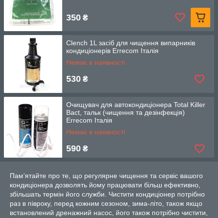
350
₴
Clench 1L засіб для чищення випарників
кондиціонерів Errecom Італія
Немає в наявності
530
₴
Очищувач для автокондиціонера Total Killer
Bact, тальк (чищення та дезінфекція)
Errecom Італія
Немає в наявності
590
₴
Памʼятайте про те, що регулярне чищення та сервіс вашого
кондиціонера дозволять йому працювати більш ефективно,
збільшать термін його служби. Чистити кондиціонер потрібно
раз в півроку, перед кожним сезоном, зима-літо, також якщо
встановлений дренажний насос, його також потрібно чистити,