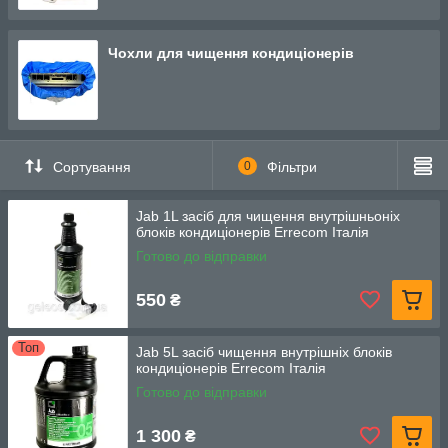
кислотні, і різні за концентрацію. Залежно від цього їх
потрібно розводити. Також окремо для миття внутрішніх та
зовнішніх блоків, та універсальні. Що дозволяє підібрати
Чохли для чищення кондиціонерів
засоби під потреб кожного клієнта, умов використання, та
забезпечити максимальну ефективність робіт.
Сортування
0
Фільтри
Jab 1L засіб для чищення внутрішньоніх
блоків кондиціонерів Errecom Італія
Готово до відправки
550
₴
Топ
Jab 5L засіб чищення внутрішніх блоків
кондиціонерів Errecom Італія
Готово до відправки
1 300
₴