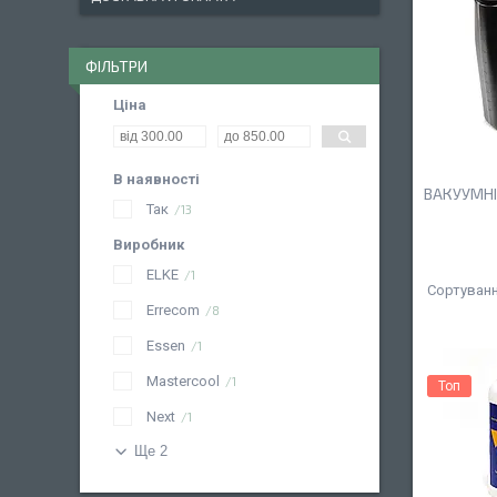
ФІЛЬТРИ
Ціна
В наявності
ВАКУУМН
Так
13
Виробник
ELKE
1
Errecom
8
Essen
1
Mastercool
1
Топ
Next
1
Ще 2