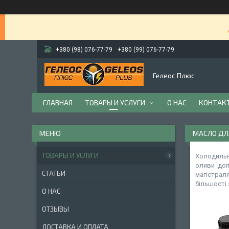
+380 (98) 076-77-79
+380 (99) 076-77-79
Гелеос Плюс
ГЛАВНАЯ
ТОВАРЫ И УСЛУГИ
О НАС
КОНТАК
МАСЛО ДЛ
ТОВАРЫ И УСЛУГИ
Холодильні
оливи доп
СТАТЬИ
магістраля
більшості 
О НАС
ОТЗЫВЫ
ДОСТАВКА И ОПЛАТА