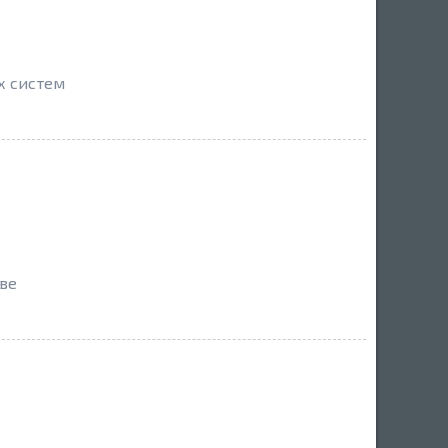
х систем
ове