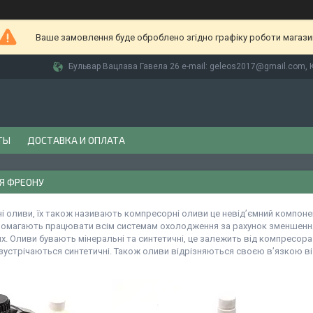
Ваше замовлення буде оброблено згідно графіку роботи магази
Бульвар Вацлава Гавела 26 e-mail: geleos2017@gmail.com, К
ТЫ
ДОСТАВКА И ОПЛАТА
Я ФРЕОНУ
 оливи, їх також називають компресорні оливи це невідʼємний компонен
омагають працювати всім системам охолодження за рахунок зменшення
х. Оливи бувають мінеральні та синтетичні, це залежить від компресора
зустрічаються синтетичні. Також оливи відрізняються своєю вʼязкою ві 