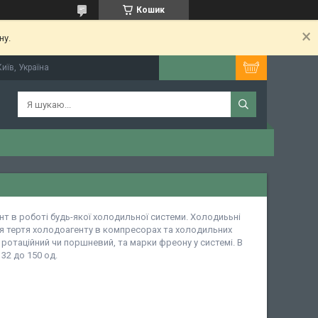
Кошик
ну.
иїв, Україна
т в роботі будь-якої холодильної системи. Холодиььні
 тертя холодоагенту в компресорах та холодильних
 ротаційний чи поршневий, та марки фреону у системі. В
32 до 150 од.