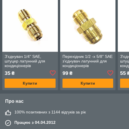
З'єднувач 1/4" SAE,
Перехідник 1/2 -х 5/8" SAE
З'єд
штуцер латунний для
з'єднувач латунний для
штуц
кондиціонерів
кондиціонерів
конд
35
99
55
₴
₴
Купити
Купити
Про нас
100% позитивних з 1144 відгуків за рік
Працює з 04.04.2012