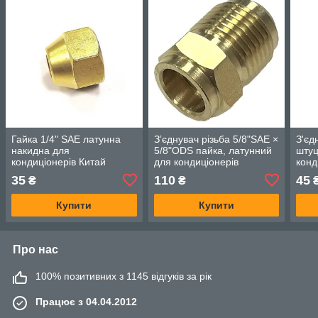
Гайка 1/4" SAE латунна
Зʼєднувач різьба 5/8"SAE ×
З'єд
накидна для
5/8"ODS пайка, латунний
штуц
кондиціонерів Китай
для кондиціонерів
конд
35
110
45
₴
₴
Купити
Купити
Про нас
100% позитивних з 1145 відгуків за рік
Працює з 04.04.2012