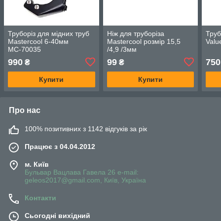
Труборіз для мідних труб
Ніж для труборіза
Труб
Mastercool 6-40мм
Mastercool розмір 15,5
Valu
МС-70035
/4,9 /3мм
990
99
750
₴
₴
Купити
Купити
Про нас
100% позитивних з 1142 відгуків за рік
Працює з 04.04.2012
м. Київ
Бульвар Вацлава Гавела 26 e-mail:
geleos2017@gmail.com, Київ, Україна
Контакти
Сьогодні вихідний