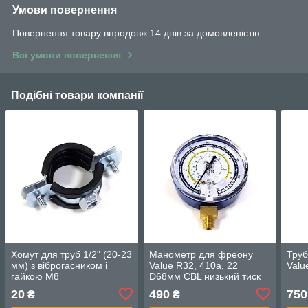
Умови повернення
Повернення товару впродовж 14 днів за домовленістю
Всі умови повернення
Подібні товари компанії
Хомут для труб 1/2" (20-23
Манометр для фреону
Труб
мм) з віброгасником і
Value R32, 410a, 22
Valu
гайкою М8
D68мм CBL низький тиск
20
490
750
₴
₴