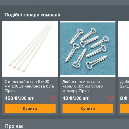
Подібні товари компанії
Стяжка кабельна 8х500
Дюбель-ялинка для
Дюб
мм 100шт нейлонова біла
кабелю 8х5мм білого
12х
Ziplex
кольору Ziplex
450
40
8
₴/100 шт.
₴/100 шт.
₴
Купити
Купити
Про нас