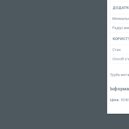
ДОДАТК
Мінімальн
Радіус ви
КОРИСТ
Стан
Спосіб з'
Труба мет
Інформа
Ціна:
30 ₴/