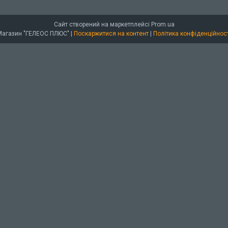
Сайт створений на маркетплейсі
Prom.ua
Магазин "ГЕЛЕОС ПЛЮС" |
Поскаржитися на контент
|
Політика конфіденційност