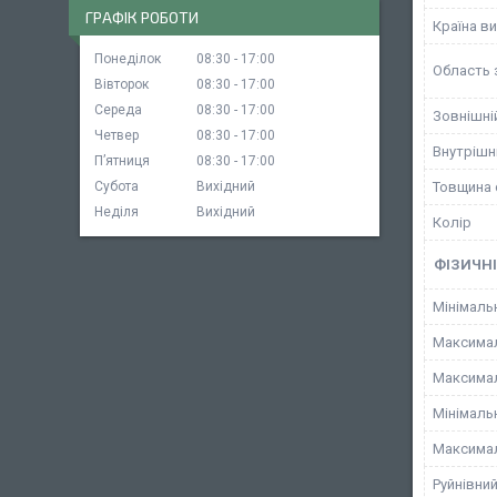
ГРАФІК РОБОТИ
Країна в
Понеділок
08:30
17:00
Область 
Вівторок
08:30
17:00
Середа
08:30
17:00
Зовнішні
Четвер
08:30
17:00
Внутрішн
Пʼятниця
08:30
17:00
Товщина 
Субота
Вихідний
Неділя
Вихідний
Колір
ФІЗИЧНІ
Мінімаль
Максимал
Максимал
Мінімаль
Максимал
Руйнівний