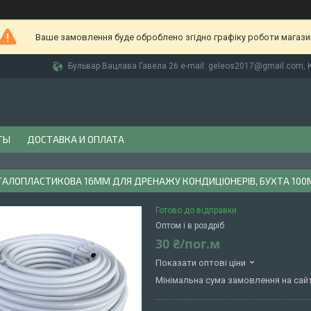
Ваше замовлення буде оброблено згідно графіку роботи магази
Бульвар Вацлава Гавела 26 e-mail: geleos2017@gmail.com, К
ТЫ
ДОСТАВКА И ОПЛАТА
ТАЛОПЛАСТИКОВА 16ММ ДЛЯ ДРЕНАЖУ КОНДИЦІОНЕРІВ, БУХТА 100
Готово до відправки
Оптом і в роздріб
30 ₴/пог.м
Показати оптові ціни
Мінімальна сума замовлення на сайт