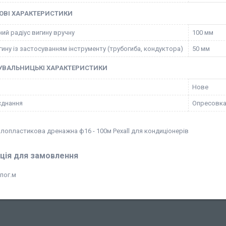
ОВІ ХАРАКТЕРИСТИКИ
ий радіус вигину вручну
100 мм
гину із застосуванням інструменту (трубогиба, кондуктора)
50 мм
УВАЛЬНИЦЬКІ ХАРАКТЕРИСТИКИ
Нове
єднання
Опресовка
алопластикова дренажна ф16 - 100м Pexall для кондиціонерів
ція для замовлення
пог.м