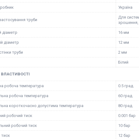
иробник
Україна
Для систем
застосування труби
зрошення,
й діаметр
16 мм
ій діаметр
12 мм
стінки труби
2 мм
Білий
 ВЛАСТИВОСТІ
на робоча температура
0.5 град.
ьна робоча температура
60 град.
ьна короткочасно допустима температура
80 град.
ний робочий тиск
0.001 бар
ьний робочий тиск
10 бар
 тиск
12 бар