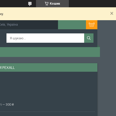
Кошик
ну.
иїв, Україна
М PEXALL
і — 300 ₴