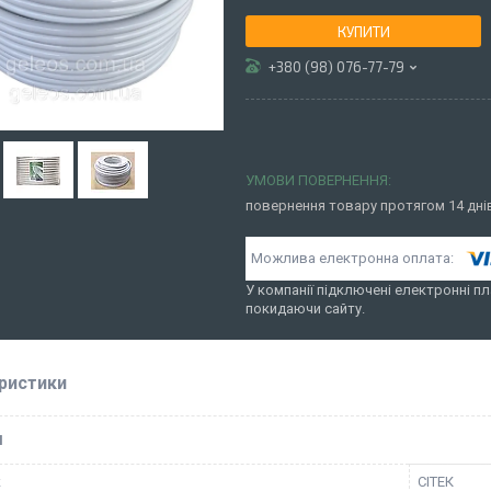
КУПИТИ
+380 (98) 076-77-79
повернення товару протягом 14 дн
У компанії підключені електронні пл
покидаючи сайту.
ристики
І
к
СІТЕК