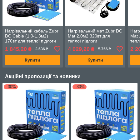
Нагрівальний кабель Zubr
Нагрівальний мат Zubr DC
Нагр
DC Cable (1,0-1.3м2)
Mat 2,0м2 320вт для
Mat 
170вт для теплої підлоги
теплої підлоги
тепл
1 845,20
4 029,20
2 2
₴
₴
2 636 ₴
5 756 ₴
Купити
Купити
Акційні пропозиції та новинки
–30%
–30%