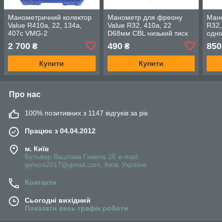
Манометричний колектор
Манометр для фреону
Мано
Value R410a, 22, 134a,
Value R32, 410a, 22
R32,
407c VMG-2
D68мм CBL низький тиск
одно
двохвентильний, шланги
огл
2 700
490
850
₴
₴
90 см
Купити
Купити
Про нас
100% позитивних з 1147 відгуків за рік
Працює з 04.04.2012
м. Київ
Бульвар Вацлава Гавела 26 e-mail:
geleos2017@gmail.com, Київ, Україна
Контакти
Сьогодні вихідний
Показати весь графік роботи